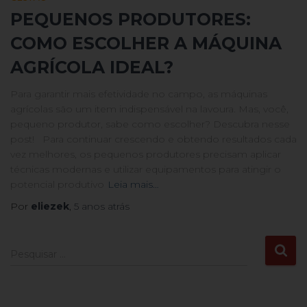
PEQUENOS PRODUTORES:
COMO ESCOLHER A MÁQUINA
AGRÍCOLA IDEAL?
Para garantir mais efetividade no campo, as máquinas
agrícolas são um item indispensável na lavoura. Mas, você,
pequeno produtor, sabe como escolher? Descubra nesse
post! Para continuar crescendo e obtendo resultados cada
vez melhores, os pequenos produtores precisam aplicar
técnicas modernas e utilizar equipamentos para atingir o
potencial produtivo
Leia mais…
Por
eliezek
,
5 anos
atrás
Pesquisar …