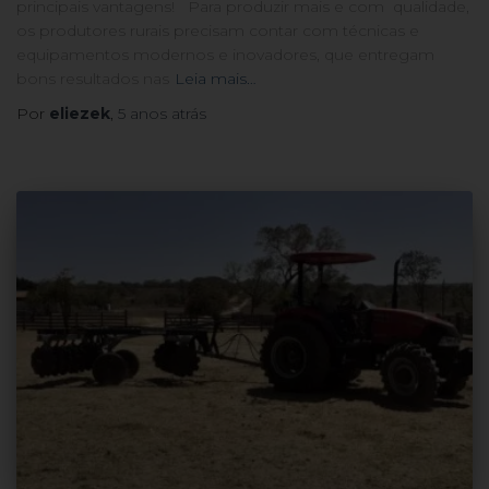
principais vantagens! Para produzir mais e com qualidade,
os produtores rurais precisam contar com técnicas e
equipamentos modernos e inovadores, que entregam
bons resultados nas
Leia mais…
Por
eliezek
,
5 anos
atrás