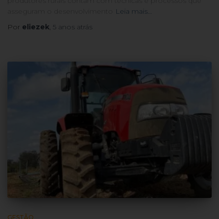
produtores rurais contam com técnicas e processos que
asseguram o desenvolvimento
Leia mais…
Por
eliezek
,
5 anos
atrás
GESTÃO