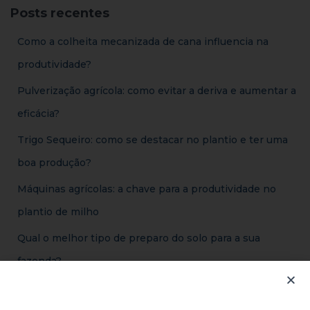
Posts recentes
Como a colheita mecanizada de cana influencia na
produtividade?
Pulverização agrícola: como evitar a deriva e aumentar a
eficácia?
Trigo Sequeiro: como se destacar no plantio e ter uma
boa produção?
Máquinas agrícolas: a chave para a produtividade no
plantio de milho
Qual o melhor tipo de preparo do solo para a sua
fazenda?
Comentários