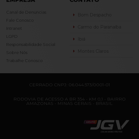
Canal de Denuncias
Bom Despacho
Fale Conosco
Carmo do Paranaíba
Intranet
LGPD
Ibiá
Responsabilidade Social
Montes Claros
Sobre Nós
Trabalhe Conosco
CERRADO CNPJ: 06.044.573/0001-01
RODOVIA DE ACESSO A BR 354 - KM 0,1 - BAIRRO
AMAZONAS - MINAS GERAIS - BRASIL