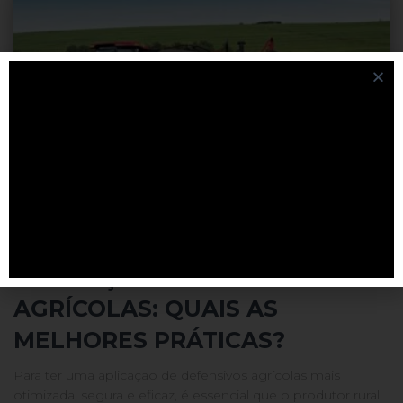
GESTÃO
APLICAÇÃO DE DEFENSIVOS
AGRÍCOLAS: QUAIS AS
MELHORES PRÁTICAS?
Para ter uma aplicação de defensivos agrícolas mais
otimizada, segura e eficaz, é essencial que o produtor rural