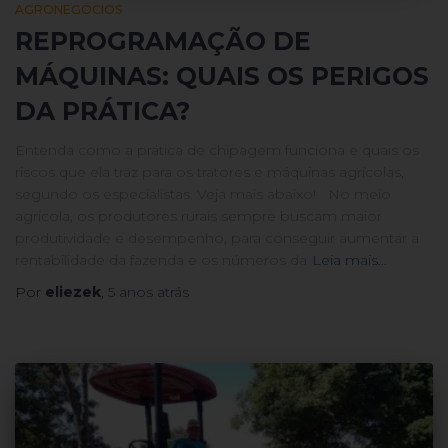
AGRONEGÓCIOS
REPROGRAMAÇÃO DE
MÁQUINAS: QUAIS OS PERIGOS
DA PRÁTICA?
Entenda como a prática de chipagem funciona e quais os
riscos que ela traz para os tratores e máquinas agrícolas,
segundo os especialistas. Veja mais abaixo! No meio
agrícola, os produtores rurais sempre buscam maior
produtividade e desempenho, para conseguir aumentar a
rentabilidade da fazenda e os números da
Leia mais…
Por
eliezek
,
5 anos
atrás