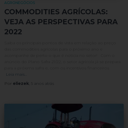
AGRONEGÓCIOS
COMMODITIES AGRÍCOLAS:
VEJA AS PERSPECTIVAS PARA
2022
Saiba os principais pontos de vista em relação ao preço
das commodities agrícolas para o próximo ano e
acompanhe de perto o que é notícia no setor! Com o
anúncio do Plano Safra 21/22, o setor agrícola já se prepara
para a próxima safra e, com os incentivos financeiros
Leia mais…
Por
eliezek
,
5 anos
atrás