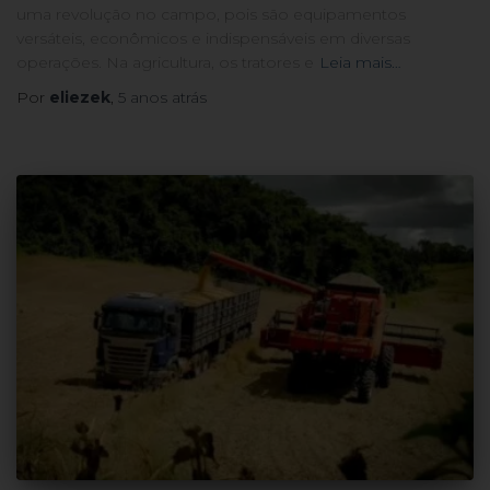
uma revolução no campo, pois são equipamentos
versáteis, econômicos e indispensáveis em diversas
operações. Na agricultura, os tratores e
Leia mais…
Por
eliezek
,
5 anos
atrás