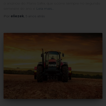
o anúncio do Plano Safra, que ocorre sempre no segundo
semestre do ano e
Leia mais…
Por
eliezek
,
5 anos
atrás