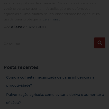
siga boas práticas de operação. Veja quais são e a que
você precisa se atentar! A aplicação de defensivos
agrícolas é uma prática muito disseminada na agricultura,
usada para proteger a
Leia mais…
Por
eliezek
,
5 anos
atrás
Pesquisar …
Posts recentes
Como a colheita mecanizada de cana influencia na
produtividade?
Pulverização agrícola: como evitar a deriva e aumentar a
eficácia?