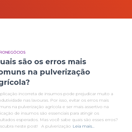
RONEGÓCIOS
uais são os erros mais
omuns na pulverização
grícola?
aplicação incorreta de insumos pode prejudicar muito a
dutividade nas lavouras. Por isso, evitar os erros mais
muns na pulverização agrícola e ser mais assertivo na
icação de insumos são essenciais para atingir os
sultados esperados. Mas você sabe quais são esses erros?
scubra neste post! A pulverização
Leia mais…