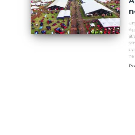
A
n
Um
Ag
at
te
op
na 
Po