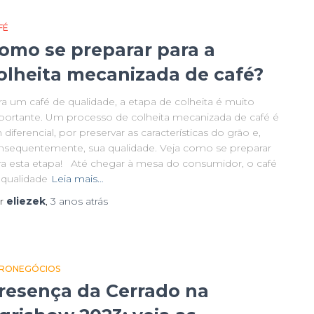
FÉ
omo se preparar para a
olheita mecanizada de café?
ra um café de qualidade, a etapa de colheita é muito
portante. Um processo de colheita mecanizada de café é
diferencial, por preservar as características do grão e,
nsequentemente, sua qualidade. Veja como se preparar
ra esta etapa! Até chegar à mesa do consumidor, o café
 qualidade
Leia mais…
r
eliezek
,
3 anos
atrás
RONEGÓCIOS
resença da Cerrado na