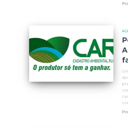
Po
AG
P
A
f
Um
do
pr
co
ca
co
Po