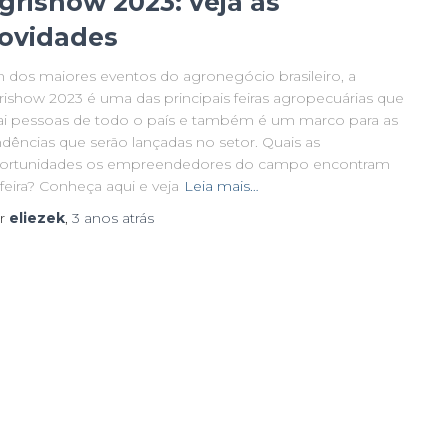
grishow 2023: veja as
ovidades
 dos maiores eventos do agronegócio brasileiro, a
rishow 2023 é uma das principais feiras agropecuárias que
rai pessoas de todo o país e também é um marco para as
ndências que serão lançadas no setor. Quais as
ortunidades os empreendedores do campo encontram
feira? Conheça aqui e veja
Leia mais…
r
eliezek
,
3 anos
atrás