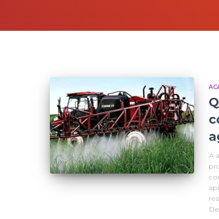
AG
Q
c
a
A 
pro
co
apl
re
De