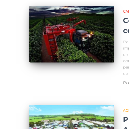
CA
C
c
Pa
im
um 
co
pa
de
Po
AG
P