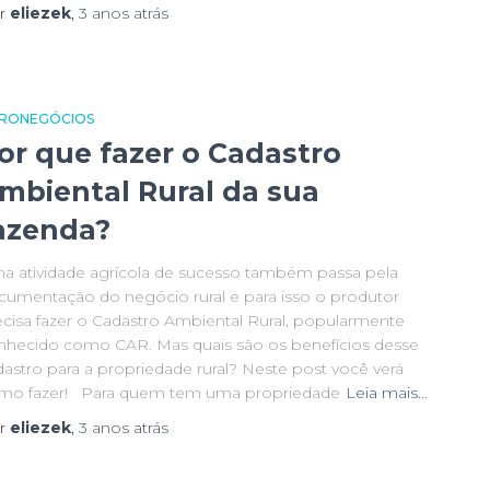
r
eliezek
,
3 anos
atrás
RONEGÓCIOS
or que fazer o Cadastro
mbiental Rural da sua
azenda?
a atividade agrícola de sucesso também passa pela
cumentação do negócio rural e para isso o produtor
ecisa fazer o Cadastro Ambiental Rural, popularmente
nhecido como CAR. Mas quais são os benefícios desse
dastro para a propriedade rural? Neste post você verá
mo fazer! Para quem tem uma propriedade
Leia mais…
r
eliezek
,
3 anos
atrás