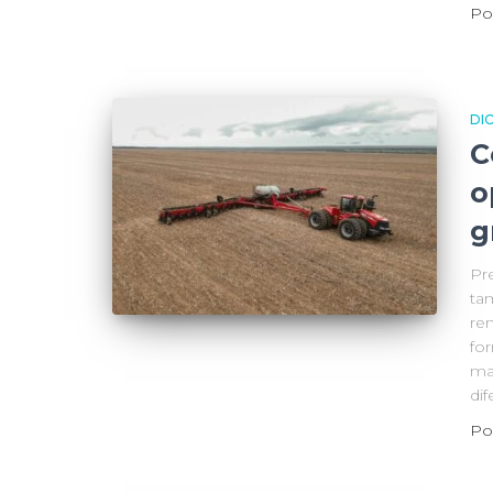
Po
DI
C
o
g
Pr
ta
re
fo
ma
di
Po