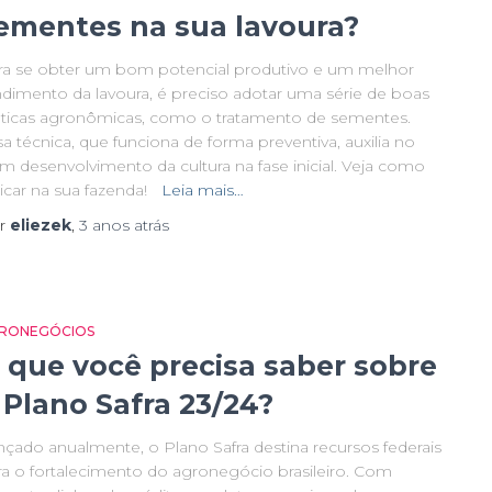
ementes na sua lavoura?
ra se obter um bom potencial produtivo e um melhor
ndimento da lavoura, é preciso adotar uma série de boas
áticas agronômicas, como o tratamento de sementes.
a técnica, que funciona de forma preventiva, auxilia no
m desenvolvimento da cultura na fase inicial. Veja como
licar na sua fazenda!
Leia mais…
r
eliezek
,
3 anos
atrás
RONEGÓCIOS
 que você precisa saber sobre
 Plano Safra 23/24?
nçado anualmente, o Plano Safra destina recursos federais
ra o fortalecimento do agronegócio brasileiro. Com