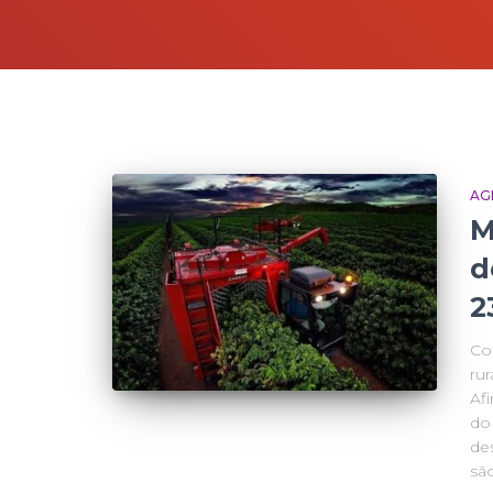
AG
M
d
2
Com
ru
Afi
do
des
sã