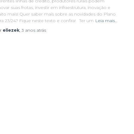
erentes linhas de crédito, produtores rurais podem
ovar suas frotas, investir em infraestrutura, inovação e
ito mais! Quer saber mais sobre as novidades do Plano
ra 23/24? Fique neste texto e confira! Ter um
Leia mais…
r
eliezek
,
3 anos
atrás