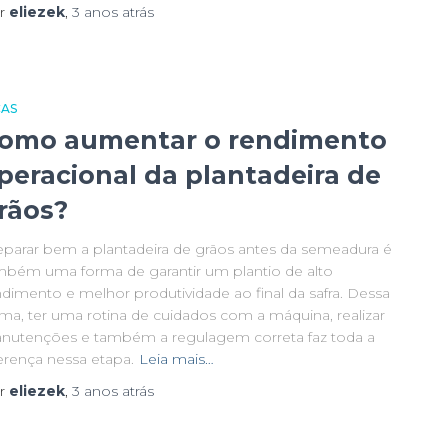
r
eliezek
,
3 anos
atrás
CAS
omo aumentar o rendimento
peracional da plantadeira de
rãos?
eparar bem a plantadeira de grãos antes da semeadura é
mbém uma forma de garantir um plantio de alto
ndimento e melhor produtividade ao final da safra. Dessa
rma, ter uma rotina de cuidados com a máquina, realizar
nutenções e também a regulagem correta faz toda a
ferença nessa etapa.
Leia mais…
r
eliezek
,
3 anos
atrás