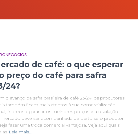
RONEGÓCIOS
ercado de café: o que esperar
o preço do café para safra
3/24?
 o avanço da safra brasileira de café 23/24, os produtores
rais também ficam mais atentos à sua comercialização.
nal, é preciso garantir os melhores preços e a oscilação
 mercado deve ser acompanhada de perto se o produtor
eja fazer uma troca comercial vantajosa. Veja aqui quais
o as
Leia mais…