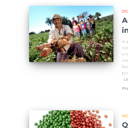
DI
A
i
A 
co
o 
cr
fa
po
Le
Po
DI
Q