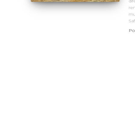
dif
ren
mu
Saf
Po