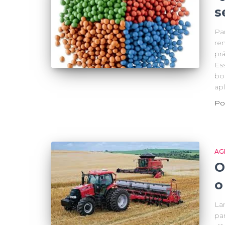
s
Pa
re
pr
Ess
bo
ap
Po
AG
O
o
La
pa