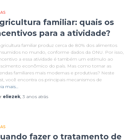
CAS
gricultura familiar: quais os
ncentivos para a atividade?
agricultura familiar produz cerca de 80% dos alimentos
nsumidos no mundo, conforme dados da ONU. Por isso,
incentivo a essa atividade é também um estímulo ao
escimento econômico do país. Mas como tornar as
zendas familiares mais modernas e produtivas? Neste
st, você encontra os principais mecanismos de
ia mais…
r
eliezek
,
3 anos
atrás
CAS
uando fazer o tratamento de