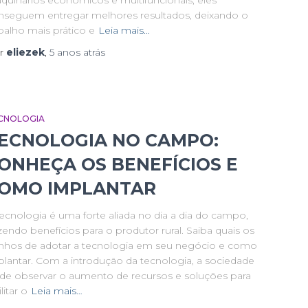
quinários econômicos e multifuncionais, eles
nseguem entregar melhores resultados, deixando o
balho mais prático e
Leia mais…
r
eliezek
,
5 anos
atrás
CNOLOGIA
ECNOLOGIA NO CAMPO:
ONHEÇA OS BENEFÍCIOS E
OMO IMPLANTAR
tecnologia é uma forte aliada no dia a dia do campo,
zendo benefícios para o produtor rural. Saiba quais os
nhos de adotar a tecnologia em seu negócio e como
plantar. Com a introdução da tecnologia, a sociedade
de observar o aumento de recursos e soluções para
ilitar o
Leia mais…