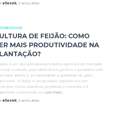
r
eliezek
,
5 anos
atrás
RONEGÓCIOS
ULTURA DE FEIJÃO: COMO
ER MAIS PRODUTIVIDADE NA
LANTAÇÃO?
feijão é um dos principais produtos agrícolas do mercado
cional. Contudo, para obter bons ganhos, o produtor rural
ve estar atento à produtividade e qualidade do grão.
iba mais! O feijão é um produto agrícola rico em
rientes, como vitaminas, proteínas e minerais, e é
rgamente consumido no
Leia mais…
r
eliezek
,
5 anos
atrás