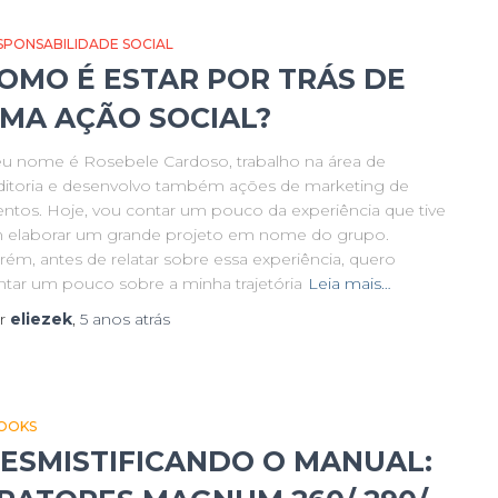
SPONSABILIDADE SOCIAL
OMO É ESTAR POR TRÁS DE
MA AÇÃO SOCIAL?
u nome é Rosebele Cardoso, trabalho na área de
ditoria e desenvolvo também ações de marketing de
entos. Hoje, vou contar um pouco da experiência que tive
 elaborar um grande projeto em nome do grupo.
rém, antes de relatar sobre essa experiência, quero
ntar um pouco sobre a minha trajetória
Leia mais…
r
eliezek
,
5 anos
atrás
OOKS
ESMISTIFICANDO O MANUAL: