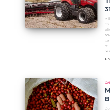
T
3
A 
fo
ef
ati
ca
mu
re
Po
CA
M
B
Co