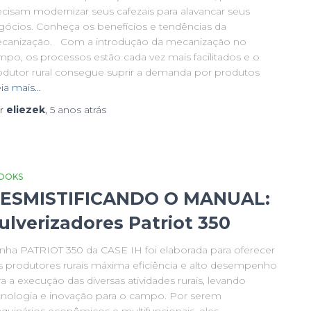
ecisam modernizar seus cafezais para alavancar seus
gócios. Conheça os benefícios e tendências da
canização. Com a introdução da mecanização no
mpo, os processos estão cada vez mais facilitados e o
odutor rural consegue suprir a demanda por produtos
ia mais…
r
eliezek
,
5 anos
atrás
OOKS
ESMISTIFICANDO O MANUAL:
ulverizadores Patriot 350
linha PATRIOT 350 da CASE IH foi elaborada para oferecer
s produtores rurais máxima eficiência e alto desempenho
a a execução das diversas atividades rurais, levando
cnologia e inovação para o campo. Por serem