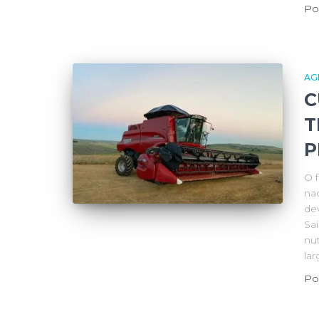
Po
AG
C
T
P
O 
na
de
Sa
nut
la
Po