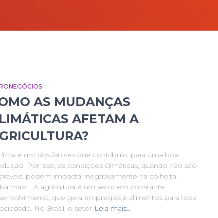
RONEGÓCIOS
OMO AS MUDANÇAS
LIMÁTICAS AFETAM A
GRICULTURA?
clima é um dos fatores que contribuiu para uma boa
odução. Por isso, as condições climáticas, quando não são
voráveis, podem impactar negativamente na colheita.
iba mais! A agricultura é um setor em constante
senvolvimento, que gera empregos e alimentos para toda
ociedade. No Brasil, o setor
Leia mais…