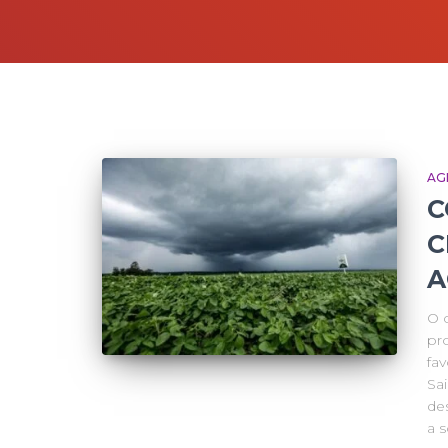
AG
C
C
A
O 
pr
fa
Sa
de
a s