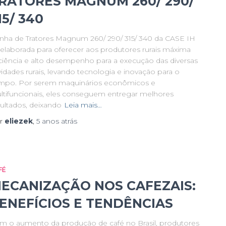
RATORES MAGNUM 260/ 290/
15/ 340
linha de Tratores Magnum 260/ 290/ 315/ 340 da CASE IH
i elaborada para oferecer aos produtores rurais máxima
iciência e alto desempenho para a execução das diversas
vidades rurais, levando tecnologia e inovação para o
mpo. Por serem maquinários econômicos e
ltifuncionais, eles conseguem entregar melhores
sultados, deixando
Leia mais…
r
eliezek
,
5 anos
atrás
FÉ
ECANIZAÇÃO NOS CAFEZAIS:
ENEFÍCIOS E TENDÊNCIAS
m o aumento da produção de café no Brasil, produtores