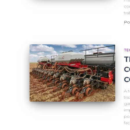
ma
co
tra
Po
TE
T
C
C
A 
tra
ga
im
po
fac