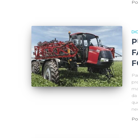
Po
DI
P
F
F
Pa
pre
ma
da
que
ne
Po