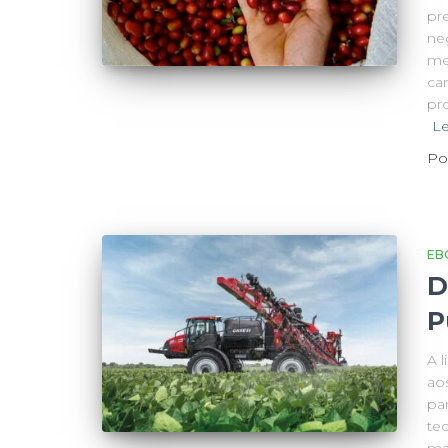
pr
ne
me
ca
pr
Le
Po
EB
D
P
A 
ao
par
te