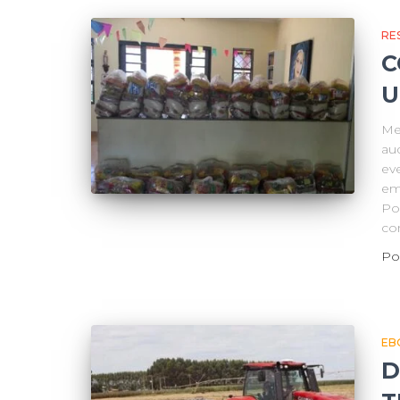
RE
C
U
Me
au
ev
em
Po
co
Po
EB
D