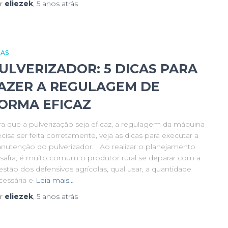
r
eliezek
,
5 anos
atrás
CAS
ULVERIZADOR: 5 DICAS PARA
AZER A REGULAGEM DE
ORMA EFICAZ
ra que a pulverização seja eficaz, a regulagem da máquina
cisa ser feita corretamente, veja as dicas para executar a
nutenção do pulverizador. Ao realizar o planejamento
 safra, é muito comum o produtor rural se deparar com a
stão dos defensivos agrícolas, qual usar, a quantidade
cessária e
Leia mais…
r
eliezek
,
5 anos
atrás